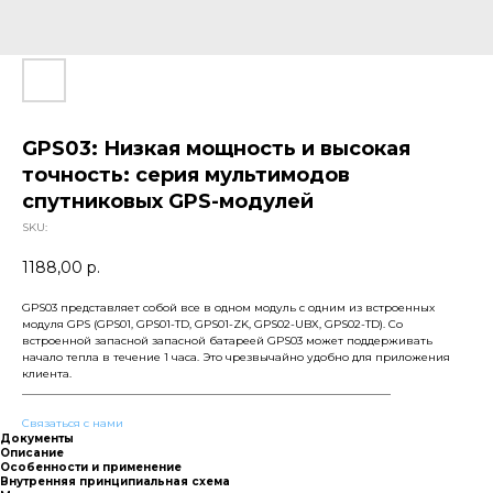
GPS03: Низкая мощность и высокая
точность: серия мультимодов
спутниковых GPS-модулей
SKU:
1188,00
р.
GPS03 представляет собой все в одном модуль с одним из встроенных
модуля GPS (GPS01, GPS01-TD, GPS01-ZK, GPS02-UBX, GPS02-TD). Со
встроенной запасной запасной батареей GPS03 может поддерживать
начало тепла в течение 1 часа. Это чрезвычайно удобно для приложения
клиента.
___________________________________________________________________
Связаться с нами
Документы
Описание
Особенности и применение
Внутренняя принципиальная схема