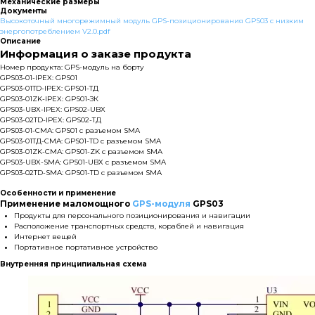
Механические размеры
Документы
Высокоточный многорежимный модуль GPS-позиционирования GPS03 с низким
энергопотреблением V2.0.pdf
Описание
Информация о заказе продукта
Номер продукта: GPS-модуль на борту
GPS03-01-IPEX: GPS01
GPS03-01TD-IPEX: GPS01-ТД
GPS03-01ZK-IPEX: GPS01-ЗК
GPS03-UBX-IPEX: GPS02-UBX
GPS03-02TD-IPEX: GPS02-ТД
GPS03-01-СМА: GPS01 с разъемом SMA
GPS03-01ТД-СМА: GPS01-TD с разъемом SMA
GPS03-01ZK-СМА: GPS01-ZK с разъемом SMA
GPS03-UBX-SMA: GPS01-UBX с разъемом SMA
GPS03-02TD-SMA: GPS01-TD с разъемом SMA
Особенности и применение
Применение маломощного
GPS-модуля
GPS03
Продукты для персонального позиционирования и навигации
Расположение транспортных средств, кораблей и навигация
Интернет вещей
Портативное портативное устройство
Внутренняя принципиальная схема