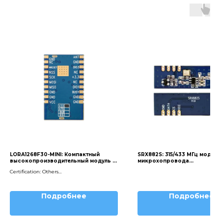
LORA1268F30-MINI: Компактный
SRX882S: 315/433 МГц модул
высокопроизводительный модуль 1
микрохопровода
Вт LORA с чипом SX1268
супергетеродиновой прием
Certification: Others
Modulation: LoRa
Chip: SX1268
Interface: SPI
Подробнее
Подробнее
Output Power: 1W
Frequency: 433MHz
Частота Марка:410 МГц, 450 МГц